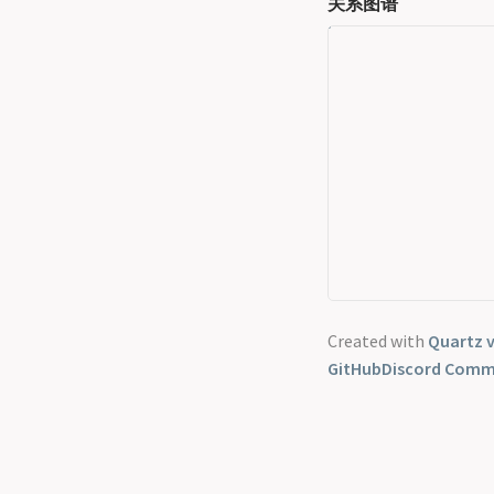
关系图谱
Created with
Quartz v
GitHub
Discord Comm