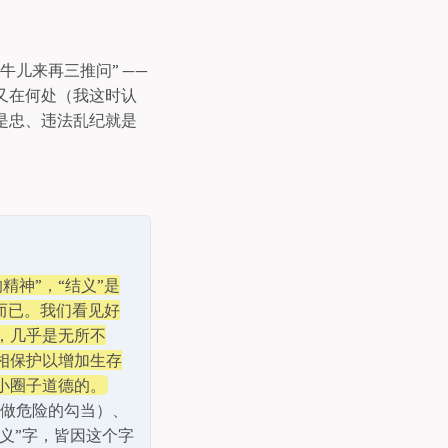
儿来再三推问” ——
又在何处（我这时认
是忠、违法乱纪就是
精神”，“结义”是
而已。我们看见好
，几乎是无所不
相保护以增加生存
小圈子道德的。
（同做危险的勾当）、
义”字，皆因这个字