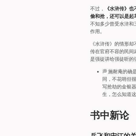
不过，
《水浒传》也
偷和抢，还可以是起
不知多少曾受水浒和
作用。
《水浒传》的情形却
传在官府不容的民间
是强徒讲给强徒听的
💭 施耐庵的
同，不花哨但很
写抢劫的金银器
生，怎么知道
书中新论
岳飞和宋江的