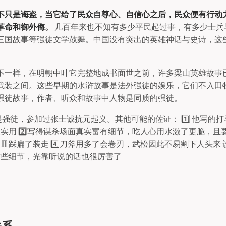
不只是诲盗，当它给了民众自尊心、自信心之后，民众便有行动
革命和御外侮。
几百年来也不知有多少平民起过事，有多少士兵
三国故事等强徒文学鼓舞。中国没有突出的英雄神话与史诗，这
不一样，在明朝中叶它完整地成书面世之前，许多梁山英雄故事
武装之间。这些早期的水浒故事是法外强徒的娱乐，它们不入田
强徒故事，作者、听众和故事中人物是同质的强徒。
确是强徒，参加过张士诚抗元起义。其他可能的佐证： 1️⃣ 他写的
实用 2️⃣写得谋杀场面真实富有细节，吃人心用水激了更脆，且要把
皿踩扁了装走 4️⃣刀斧用多了会卷刃，武松因此不易割下人头来
这些细节，光靠听说的话也很厉害了
关系