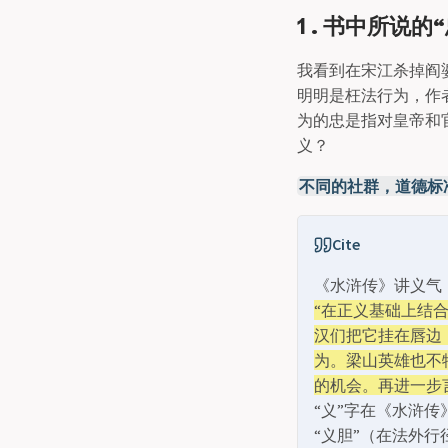
1 . 书中所说
我看到在宋江杀掉阎
明明是枉法行为，作
为的忠是指对皇帝和
义？
不同的社群，道德标
Cite
《水浒传》讲义气
“在正义基础上结
汉们把它挂在唇边
为。梁山英雄也不
的机会。再进一步
“义”字在《水浒传
“义胆”（在法外