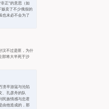
”“非正”的意思（如
下贩卖了不少俄假的
虽也未必不会为了
好汉不过是匪，为什
让部将大半死于沙
万溃卒游寇与沦陷
文、孔彦舟的队
到民族情感与忠君
是由他造成的，那