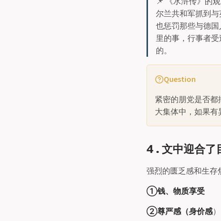
📌 《水浒传》
尔兰共和军抓到与
也惩罚那些与德国
里的事，行事者受
的。
Question
紧密的朋党是否都
大集体中，如果有
4 . 文中迎
强烈的匮乏感和生存
①钱、物质享受
②尊严感（身价感
）