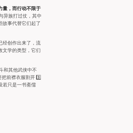
力量，而行动不限于
与异族打过仗，其中
些故事代替它们起了
已经创作出来了，流
牧文学的类型，它们
打斗和其他武侠中不
前襟衣服割开 3️⃣
 设若只是一书斋儒