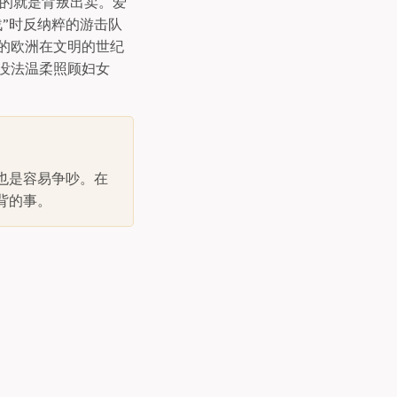
忍的就是背叛出卖。爱
”时反纳粹的游击队
的欧洲在文明的世纪
没法温柔照顾妇女
也是容易争吵。在
背的事。