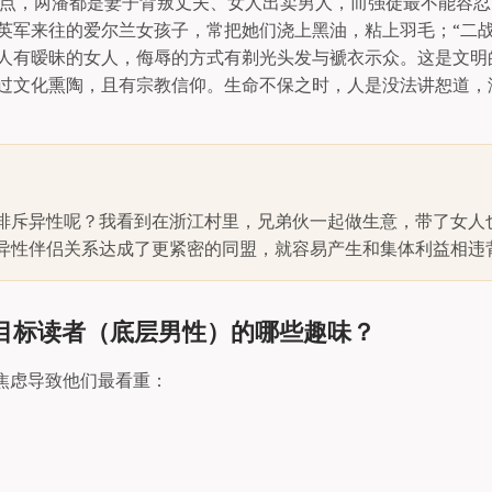
的观点，两潘都是妻子背叛丈夫、女人出卖男人，而强徒最不能容
英军来往的爱尔兰女孩子，常把她们浇上黑油，粘上羽毛；“二战
人有暧昧的女人，侮辱的方式有剃光头发与褫衣示众。这是文明
过文化熏陶，且有宗教信仰。生命不保之时，人是没法讲恕道，
排斥异性呢？我看到在浙江村里，兄弟伙一起做生意，带了女人
异性伴侣关系达成了更紧密的同盟，就容易产生和集体利益相违
合了目标读者（底层男性）的哪些趣味？
焦虑导致他们最看重：