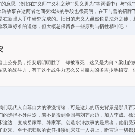
善”的意思（例如在“义师”“义利之辨”“见义勇为”等词语中）与“俄
）。水浒故事在这两者之间变戏法的手段也很高明，在正与善的招牌
是在新强人手中研究完成的。旧日的忠义人虽然也是法外之徒，
套双重标准的道德，但大概总保留多一些原则与牺牲精神吧？
安
当上公务员，招安后明明胜了，却被毒死，这又是为何？梁山的
军队的战斗力，有了这个战斗力怎么又甘愿去凶多吉少地招安、
我们现代人自尊自大的浪漫情绪，可是这儿的历史背景是那几百
们的选择不外两途，若不是投到金国与刘齐那边，加入李成、徐
宋这边，变成岳家军、韩家军。创造水浒故事的是后者，他们受
了赵宋。至于把归顺的责任推诿到宋江一人身上，断言这一切都