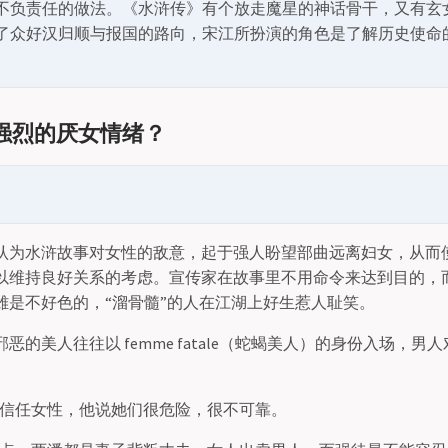
不负责任的做法。《水浒传》有个放走魔星的神话骨干，又有玄
了众好汉归顺与报国的路向，宋江所扮演的角色是了解历史使命
有强烈的厌女情绪？
认为水浒故事对女性的敌意，起于强人盼望部曲远离妇女，从而
以维持良好关系的考虑。宣传家在故事里不用命令来达到目的，
雄是不好色的，“溜骨髓”的人在江湖上好生惹人耻笑。
恶的美人往往以 femme fatale（蛇蝎美人）的身份入场，男
常不信任女性，他说她们很危险，很不可靠。