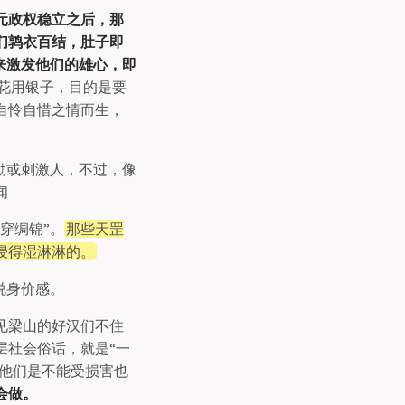
元政权稳立之后，那
们鹑衣百结，肚子即
来激发他们的雄心，即
花用银子，目的是要
自怜自惜之情而生，
励或刺激人，不过，像
闻
穿绸锦”。
那些天罡
浸得湿淋淋的。
说身价感。
见梁山的好汉们不住
层社会俗话，就是“一
，他们是不能受损害也
会做。