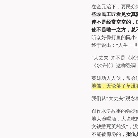
在金元治下，要民众
些农民工匠看见女真
使不是经常空空的，
使不是唯一之方，总
听众好像打鱼的阮小
终于说出：“人生一
“大丈夫”并不是《
《水浒传》这样强调
英雄劝人人伙，常会
地煞，无论落了草没
我们从“大丈夫”观
创作水浒故事的强徒
地大碗喝酒，大块吃
文钱憋死英雄汉”，
不能被侮辱的，
报仇