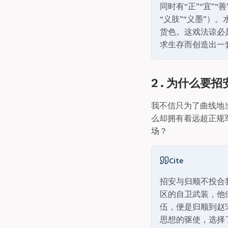
同时有“正”“宜”“
“义肢”“义墨”
货色。这戏法谅必
求生存而创造出一
2 . 为什么要招
我不信只为了曲线地
么却拥有着远超正规
场？
Cite
招安与归顺不投合
区的自卫武装，他
伍，便是归顺到赵
思想的驱使，选择