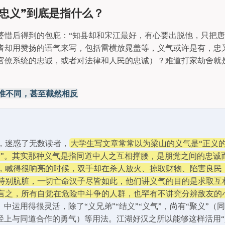
的“忠义”到底是指什么？
婆惜后得到的包庇：“知县却和宋江最好，有心要出脱他，只把唐牛
者却用赞扬的语气来写，包括雷横放晁盖等，义气或许是有，忠
官僚系统的忠诚，或者对法律和人民的忠诚）？难道打家劫舍就
准不同，甚至截然相反
，迷惑了无数读者，
大学生写文章常常以为梁山的义气是“正义的
合”。其实那种义气是指同道中人之互相撑腰，是朋党之间的忠诚
，喊得很响亮的时候，双手却在杀人放火、掠取财物、陷害良民
特别肮脏，一切亡命汉子尽皆如此，他们讲义气的目的是求取互
言之，所有自觉在危险中斗争的人群，也罕有不讲究分辨敌友的
》中运用得很灵活，除了“义兄弟”“结义”“义气”，尚有“聚义”
行径上与同道合作的勇气）等用法。江湖好汉之所以能够这样活用“