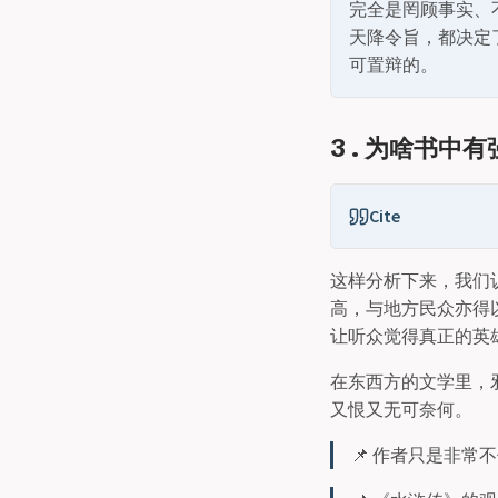
完全是罔顾事实、
天降令旨，都决定
可置辩的。
3 . 为啥书中
Cite
这样分析下来，我们
高，与地方民众亦得
让听众觉得真正的英
在东西方的文学里，邪
又恨又无可奈何。
📌 作者只是非