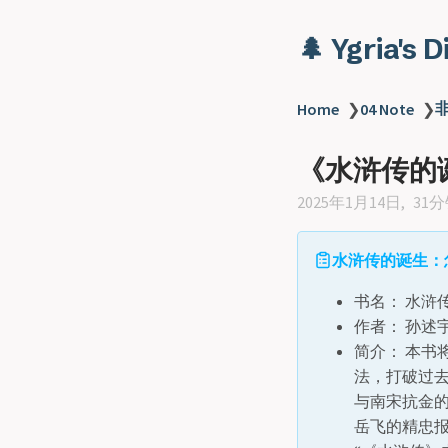
🌲 Ygria's 
Home
❯
04 Note
❯
《水浒传的
2025年1月14日
31
水浒传的诞生：
书名： 水浒
作者： 孙述
简介： 本
法，打破过
与南宋抗金
岳飞的精忠报