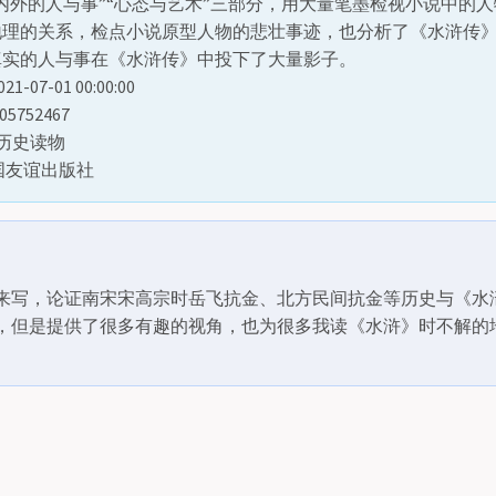
内外的人与事”“心态与艺术”三部分，用大量笔墨检视小说中的
地理的关系，检点小说原型人物的悲壮事迹，也分析了《水浒传
真实的人与事在《水浒传》中投下了大量影子。
-07-01 00:00:00
05752467
-历史读物
国友谊出版社
来写，论证南宋宋高宗时岳飞抗金、北方民间抗金等历史与《水
，但是提供了很多有趣的视角，也为很多我读《水浒》时不解的