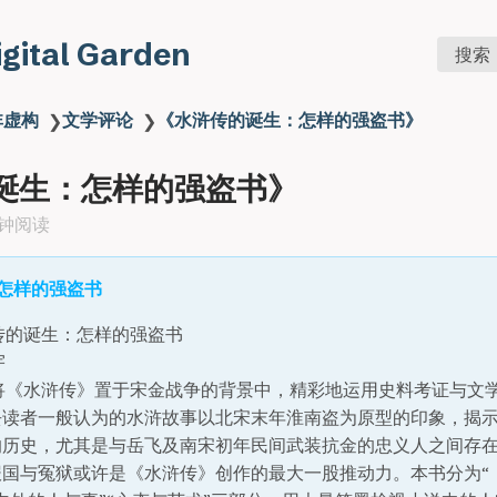
Digital Garden
搜索
非虚构
文学评论
《水浒传的诞生：怎样的强盗书》
❯
❯
诞生：怎样的强盗书》
分钟阅读
怎样的强盗书
传的诞生：怎样的强盗书
宇
书将《水浒传》置于宋金战争的背景中，精彩地运用史料考证与文
去读者一般认为的水浒故事以北宋末年淮南盗为原型的印象，揭
的历史，尤其是与岳飞及南宋初年民间武装抗金的忠义人之间存
国与冤狱或许是《水浒传》创作的最大一股推动力。本书分为“