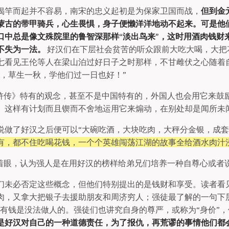
揭竿而起并不容易，南宋的忠义起初是为保家卫国而战，
但到金
蒙古的带甲骑兵，心生畏惧，身子便懒洋洋地动不起来。可是他
口中总是像文殊院里的鲁智深那样“淡出鸟来”，这时用酒肉钱财
不失为一法。
好汉们在下层社会贫苦的听众跟前大吃大喝，大把
七看见王伦等人在梁山泊过好日子之时那样，不甘雌伏之心随着
世，草生一秋，学他们过一日也好！”
水浒传》特有的观念，甚至不是中国特有的，外国人也会用它来鼓
、这样有计划而且锲而不舍地运用它来煽动，在别处却是闻所未
说做了好汉之后便可以“大碗吃酒，大块吃肉，大秤分金银，成套
有，都不住吃喝花钱，一个个英雄闯荡江湖的故事全给酒水肉汁
念着眼，认为强人是在用好汉的榜样给弟兄们培养一种自尊心或者
们未必否定这些概念，但他们特别提出的是钱财和享受。读者看
肉，又拿大把银子去援助朋友和周济穷人；强徒最了解的一句下
没有钱是没法做人的。强徒们也讲究自身的尊严，或称为“身价”
是好汉对自己的一种道德责任，为了报仇，再荒谬的事情他们都