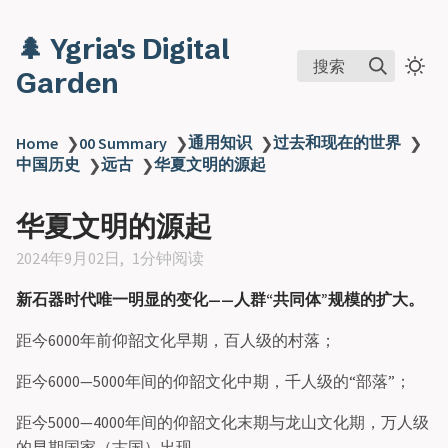
🌲 Ygria's Digital
搜索
Garden
通用知识
过去和现在的世界
Home
❯
00 Summary
❯
❯
❯
中国历史
远古
华夏文明的源起
❯
❯
华夏文明的源起
2024年9月02日
1分钟阅读
新石器时代唯一明显的变化——人群“共同体”规模的扩大。
距今6000年前仰韶文化早期，百人级的村落；
距今6000—5000年间的仰韶文化中期，千人级的“部落”；
距今5000—4000年间的仰韶文化末期与龙山文化期，万人级
的早期国家（古国）出现。